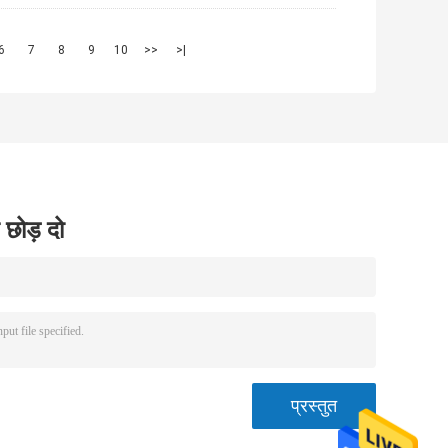
6
7
8
9
10
>>
>|
 छोड़ दो