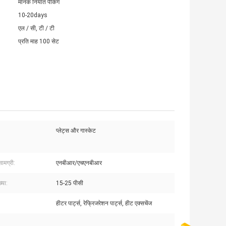
मानक निर्यात पैकिंग
10-20days
एल / सी, टी / टी
प्रति माह 100 सेट
प्लेट्स और गास्केट
ामग्री:
एनबीआर/एचएनबीआर
्या:
15-25 पीसी
हीटर पार्ट्स, रेफ्रिजरेशन पार्ट्स, हीट एक्सचेंज