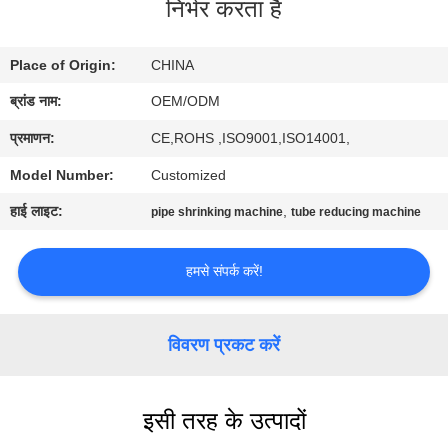
निर्भर करता है
गुणवत्ता
नियंत्रण
Place of Origin:
CHINA
ब्रांड नाम:
OEM/ODM
संपर्क
प्रमाणन:
CE,ROHS ,ISO9001,ISO14001,
करें
Model Number:
Customized
समाचार
हाई लाइट:
,
pipe shrinking machine
tube reducing machine
मामलों
हमसे संपर्क करें!
साइटमैप
विवरण प्रकट करें
PRIVACY
इसी तरह के उत्पादों
POLICY