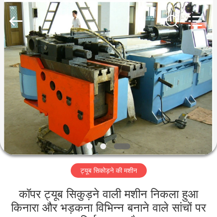
Changzhou
Aidear
Refrigeration
Technology
Co.,
Ltd..
All
Rights
घर
Reserved.
उत्पादों
हमारे
बारे
में
ट्यूब सिकोड़ने की मशीन
कारखाना
भ्रमण
कॉपर ट्यूब सिकुड़ने वाली मशीन निकला हुआ
किनारा और भड़कना विभिन्न बनाने वाले सांचों पर