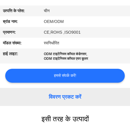
गुणवत्ता
उत्पत्ति के प्लेस:
चीन
नियंत्रण
ब्रांड नाम:
OEM/ODM
संपर्क
प्रमाणन:
CE,ROHS ,ISO9001
करें
मॉडल संख्या:
स्वनिर्धारित
हाई लाइट:
,
ODM टाइटेनियम कॉयल कंडेनसर
समाचार
ODM टाइटेनियम कॉयल एयर कूलर
हमसे संपर्क करें!
मामलों
साइटमैप
विवरण प्रकट करें
PRIVACY
इसी तरह के उत्पादों
POLICY