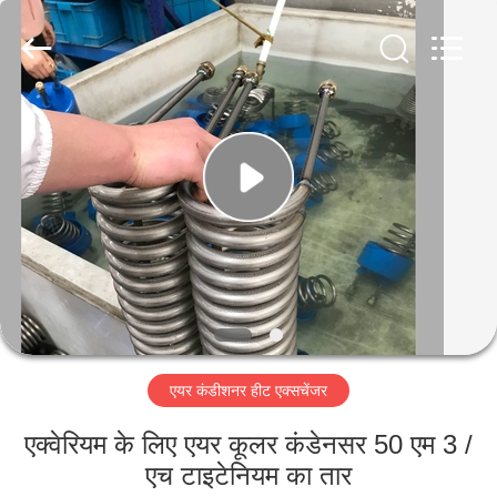
Changzhou
Aidear
Refrigeration
Technology
Co.,
Ltd..
All
Rights
घर
Reserved.
उत्पादों
हमारे
बारे
में
एयर कंडीशनर हीट एक्सचेंजर
कारखाना
भ्रमण
एक्वेरियम के लिए एयर कूलर कंडेनसर 50 एम 3 /
एच टाइटेनियम का तार