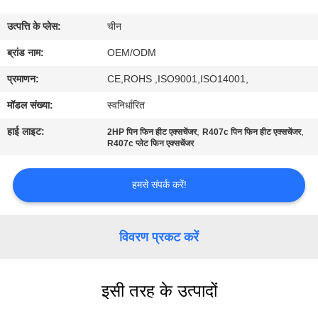
गुणवत्ता
उत्पत्ति के प्लेस:
चीन
नियंत्रण
ब्रांड नाम:
OEM/ODM
संपर्क
प्रमाणन:
CE,ROHS ,ISO9001,ISO14001,
करें
मॉडल संख्या:
स्वनिर्धारित
हाई लाइट:
,
,
2HP पिन फिन हीट एक्सचेंजर
R407c पिन फिन हीट एक्सचेंजर
समाचार
R407c प्लेट फिन एक्सचेंजर
हमसे संपर्क करें!
मामलों
साइटमैप
विवरण प्रकट करें
PRIVACY
इसी तरह के उत्पादों
POLICY