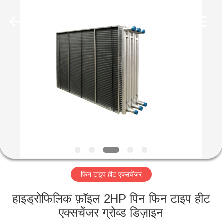
Changzhou
Aidear
Refrigeration
Technology
Co.,
Ltd..
All
Rights
घर
Reserved.
उत्पादों
हमारे
बारे
में
फिन टाइप हीट एक्सचेंजर
कारखाना
भ्रमण
हाइड्रोफिलिक फ़ॉइल 2HP पिन फिन टाइप हीट
एक्सचेंजर ग्रोव्ड डिज़ाइन